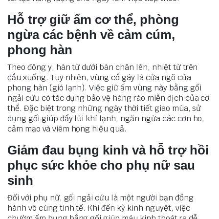
Hỗ trợ giữ ấm cơ thể, phòng
ngừa các bệnh về cảm cúm,
phong hàn
Theo đông y, hàn từ dưới bàn chân lên, nhiệt từ trên
đầu xuống. Tuy nhiên, vùng cổ gáy là cửa ngõ của
phong hàn (gió lạnh). Việc giữ ấm vùng này bằng gối
ngải cứu có tác dụng bảo vệ hàng rào miễn dịch của cơ
thể. Đặc biệt trong những ngày thời tiết giao mùa, sử
dụng gối giúp đẩy lùi khí lạnh, ngăn ngừa các cơn ho,
cảm mạo và viêm họng hiệu quả.
Giảm đau bụng kinh và hỗ trợ hồi
phục sức khỏe cho phụ nữ sau
sinh
Đối với phụ nữ, gối ngải cứu là một người bạn đồng
hành vô cùng tinh tế. Khi đến kỳ kinh nguyệt, việc
chườm ấm bụng bằng gối giúp máu kinh thoát ra dễ