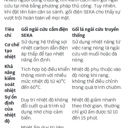
cứu tại nhà bằng phương pháp thủ công. Tuy nhiên,
khi đặt lên bàn cân so sánh, gối điện SEKA cho thấy sự
vượt trội hoàn toàn về mọi mặt.
Tiêu
Gối ngải cứu cắm điện
Gối lá ngải cứu truyền
chí
SEKA
thống
Sử dụng hệ thống sợi
Sử dụng nhiệt năng từ
Cơ chế
nhiệt carbon dẫn điện
việc rang nóng lá ngải
tạo
áp thấp để tạo nhiệt
cứu với muối hoặc đá
nhiệt
năng ổn định.
nóng.
Khả
Tích hợp bộ điều khiển
Nhiệt độ phụ thuộc vào
năng
thông minh với nhiều
độ nóng khi rang,
kiểm
mức nhiệt độ từ 40°C
không thể điều chỉnh
soát
đến 60°C.
trong quá trình chườm.
nhiệt
Sự ổn
Duy trì nhiệt độ không
Nhiệt độ giảm nhanh
định
đổi suốt quá trình sử
theo thời gian, thường
của
dụng nhờ chip cảm
chỉ giữ ấm được từ 10
nhiệt
biến.
đến 15 phút.
độ
Nhiệt ấm duy trì liên