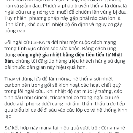
hàn và giảm đau. Phương pháp truyền thống là dùng lá
ngải cứu rang nóng với muối để chườm lên vùng bị đau.
Tuy nhiên, phương pháp này gặp phải rào cản lớn là
lỉnh kỉnh, khó duy trì nhiệt độ ổn định và nguy cơ gây
bỏng cao.
Gối ngải cứu SEKA ra đời như một cuộc cách mạng
trong lĩnh vực chăm sóc sức khỏe. Bằng cách ứng
dụng
công nghệ gia nhiệt bằng điện tiên tiến từ Nhật
Bản
, chúng tôi đã giúp hàng triệu khách hàng sử dụng
bài thuốc dân gian này hiệu quả hơn.
Thay vì dùng lửa để làm nóng, hệ thống sợi nhiệt
carbon bên trong gối sẽ kích hoạt các hoạt chất quý
trong lõi ngải cứu. Khi nhiệt độ đạt mức lý tưởng, các
tinh dầu như cineol, tricosanol có trong ngải cứu sẽ
được giải phóng dưới dạng hơi ấm, thẩm thấu trực tiếp
qua biểu bì da để đi sâu vào các lớp cơ và hệ thống kinh
lạc.
Sự kết hợp này mang lại hiệu quả vượt trội: Công nghệ