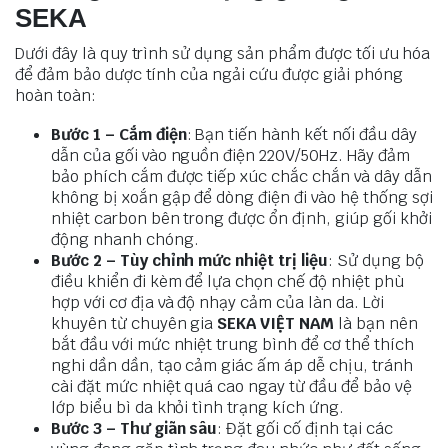
SEKA
Dưới đây là quy trình sử dụng sản phẩm được tối ưu hóa
để đảm bảo dược tính của ngải cứu được giải phóng
hoàn toàn:
Bước 1 – Cắm điện
: Bạn tiến hành kết nối đầu dây
dẫn của gối vào nguồn điện 220V/50Hz. Hãy đảm
bảo phích cắm được tiếp xúc chắc chắn và dây dẫn
không bị xoắn gập để dòng điện đi vào hệ thống sợi
nhiệt carbon bên trong được ổn định, giúp gối khởi
động nhanh chóng.
Bước 2 – Tùy chỉnh mức nhiệt trị liệu
: Sử dụng bộ
điều khiển đi kèm để lựa chọn chế độ nhiệt phù
hợp với cơ địa và độ nhạy cảm của làn da. Lời
khuyên từ chuyên gia
SEKA VIỆT NAM
là bạn nên
bắt đầu với mức nhiệt trung bình để cơ thể thích
nghi dần dần, tạo cảm giác ấm áp dễ chịu, tránh
cài đặt mức nhiệt quá cao ngay từ đầu để bảo vệ
lớp biểu bì da khỏi tình trạng kích ứng.
Bước 3 – Thư giãn sâu
: Đặt gối cố định tại các