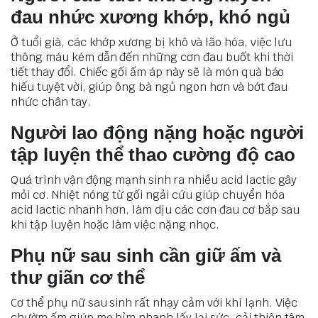
đau nhức xương khớp, khó ngủ
Ở tuổi già, các khớp xương bị khô và lão hóa, việc lưu
thông máu kém dẫn đến những cơn đau buốt khi thời
tiết thay đổi. Chiếc gối ấm áp này sẽ là món quà báo
hiếu tuyệt vời, giúp ông bà ngủ ngon hơn và bớt đau
nhức chân tay.
Người lao động nặng hoặc người
tập luyện thể thao cường độ cao
Quá trình vận động mạnh sinh ra nhiều acid lactic gây
mỏi cơ. Nhiệt nóng từ gối ngải cứu giúp chuyển hóa
acid lactic nhanh hơn, làm dịu các cơn đau cơ bắp sau
khi tập luyện hoặc làm việc nặng nhọc.
Phụ nữ sau sinh cần giữ ấm và
thư giãn cơ thể
Cơ thể phụ nữ sau sinh rất nhạy cảm với khí lạnh. Việc
chườm ấm giúp mẹ bỉm nhanh lấy lại sức, cải thiện tâm