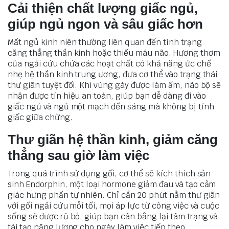
Cải thiện chất lượng giấc ngủ,
giúp ngủ ngon và sâu giấc hơn
Mất ngủ kinh niên thường liên quan đến tình trạng
căng thẳng thần kinh hoặc thiếu máu não. Hương thơm
của ngải cứu chứa các hoạt chất có khả năng ức chế
nhẹ hệ thần kinh trung ương, đưa cơ thể vào trạng thái
thư giãn tuyệt đối. Khi vùng gáy được làm ấm, não bộ sẽ
nhận được tín hiệu an toàn, giúp bạn dễ dàng đi vào
giấc ngủ và ngủ một mạch đến sáng mà không bị tỉnh
giấc giữa chừng.
Thư giãn hệ thần kinh, giảm căng
thẳng sau giờ làm việc
Trong quá trình sử dụng gối, cơ thể sẽ kích thích sản
sinh Endorphin, một loại hormone giảm đau và tạo cảm
giác hưng phấn tự nhiên. Chỉ cần 20 phút nằm thư giãn
với gối ngải cứu mỗi tối, mọi áp lực từ công việc và cuộc
sống sẽ được rũ bỏ, giúp bạn cân bằng lại tâm trạng và
tái tạo năng lượng cho ngày làm việc tiếp theo.