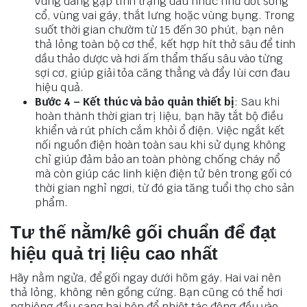
vùng đang gặp tình trạng đau nhức như đốt sống
cổ, vùng vai gáy, thắt lưng hoặc vùng bụng. Trong
suốt thời gian chườm từ 15 đến 30 phút, bạn nên
thả lỏng toàn bộ cơ thể, kết hợp hít thở sâu để tinh
dầu thảo dược và hơi ấm thẩm thấu sâu vào từng
sợi cơ, giúp giải tỏa căng thẳng và đẩy lùi cơn đau
hiệu quả.
Bước 4 – Kết thúc và bảo quản thiết bị
: Sau khi
hoàn thành thời gian trị liệu, bạn hãy tắt bộ điều
khiển và rút phích cắm khỏi ổ điện. Việc ngắt kết
nối nguồn điện hoàn toàn sau khi sử dụng không
chỉ giúp đảm bảo an toàn phòng chống cháy nổ
mà còn giúp các linh kiện điện tử bên trong gối có
thời gian nghỉ ngơi, từ đó gia tăng tuổi thọ cho sản
phẩm.
Tư thế nằm/kê gối chuẩn để đạt
hiệu quả trị liệu cao nhất
Hãy nằm ngửa, để gối ngay dưới hõm gáy. Hai vai nên
thả lỏng, không nên gồng cứng. Bạn cũng có thể hơi
nghiêng đầu sang hai bên để nhiệt tác động đều vào