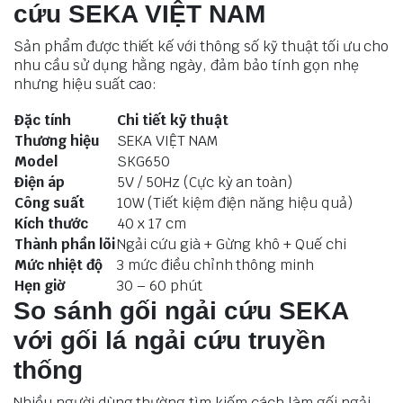
cứu SEKA VIỆT NAM
Sản phẩm được thiết kế với thông số kỹ thuật tối ưu cho
nhu cầu sử dụng hằng ngày, đảm bảo tính gọn nhẹ
nhưng hiệu suất cao:
Đặc tính
Chi tiết kỹ thuật
Thương hiệu
SEKA VIỆT NAM
Model
SKG650
Điện áp
5V / 50Hz (Cực kỳ an toàn)
Công suất
10W (Tiết kiệm điện năng hiệu quả)
Kích thước
40 x 17 cm
Thành phần lõi
Ngải cứu già + Gừng khô + Quế chi
Mức nhiệt độ
3 mức điều chỉnh thông minh
Hẹn giờ
30 – 60 phút
So sánh gối ngải cứu SEKA
với gối lá ngải cứu truyền
thống
Nhiều người dùng thường tìm kiếm cách làm gối ngải