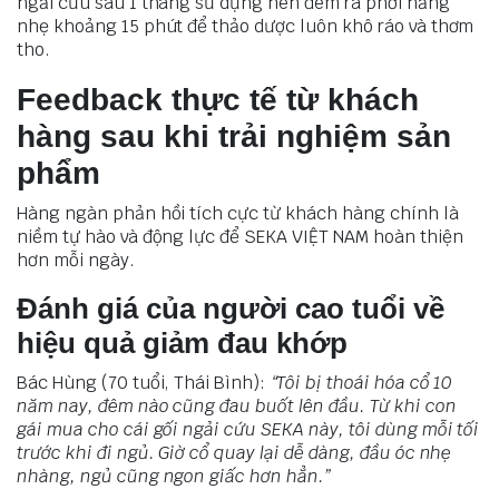
ngải cứu sau 1 tháng sử dụng nên đem ra phơi nắng
nhẹ khoảng 15 phút để thảo dược luôn khô ráo và thơm
tho.
Feedback thực tế từ khách
hàng sau khi trải nghiệm sản
phẩm
Hàng ngàn phản hồi tích cực từ khách hàng chính là
niềm tự hào và động lực để SEKA VIỆT NAM hoàn thiện
hơn mỗi ngày.
Đánh giá của người cao tuổi về
hiệu quả giảm đau khớp
Bác Hùng (70 tuổi, Thái Bình):
“Tôi bị thoái hóa cổ 10
năm nay, đêm nào cũng đau buốt lên đầu. Từ khi con
gái mua cho cái gối ngải cứu SEKA này, tôi dùng mỗi tối
trước khi đi ngủ. Giờ cổ quay lại dễ dàng, đầu óc nhẹ
nhàng, ngủ cũng ngon giấc hơn hẳn.”