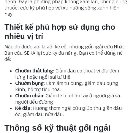
bệnh. Đây là phương pháp không xâm lấn, không dùng
thuốc, cực kỳ phù hợp với xu hướng sống xanh hiện
nay.
Thiết kế phù hợp sử dụng cho
nhiều vị trí
Mặc dù được gọi là gối kê cổ, nhưng gối ngải cứu Nhật
Bản của SEKA lại cực kỳ đa năng. Bạn có thể dùng nó
để:
Chườm thắt lưng
: Giảm đau do thoát vị đĩa đệm
lưng hoặc ngồi sai tư thế.
Chườm bụng
: Làm ấm tử cung, giảm đau bụng
kinh, hỗ trợ tiêu hóa.
Chườm chân
: Giảm tê bì chân tay ở người già và
người tiểu đường.
Kê đầu
: Hương thơm ngải cứu giúp thư giãn đầu
óc, giảm đau nửa đầu.
Thông số kỹ thuật gối ngải