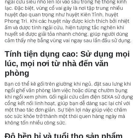
ngải cứu siêu nhỏ len lỏi vào sâu trong hệ thống kinh
lạc. Đặc biệt, vùng cổ vai gáy là nơi tập trung nhiều
huyệt đạo quan trọng như huyệt Kiên Tỉnh, huyệt
Phong Trì. Khi các huyệt này được kích thích bởi nhiệt
ấm và dược tính ngải cứu, hiện tượng tắc nghẽn khí
huyết sẽ được giải tỏa nhanh chóng, giúp người dùng
cảm thấy nhẹ bẫng vùng vai ngay sau lần đầu sử dụng.
Tính tiện dụng cao: Sử dụng mọi
lúc, mọi nơi từ nhà đến văn
phòng
Bạn có thể kê gối trên giường khi ngủ, đặt sau lưng khi
ngồi ghế văn phòng làm việc hoặc dùng chườm bụng
khi ngồi xem phim. Gối ngải cứu cắm điện SEKA sử dụng
cổng kết nối linh hoạt, giúp bạn dễ dàng sạc lại chỉ với
một thao tác đơn giản. Sự tiện lợi này giúp việc chăm
sóc sức khỏe trở thành một thói quen hàng ngày mà
không tốn nhiều công sức.
Độ bền bỉ và tuổi thọ sản phẩm