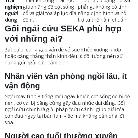
Trải
Thiết kế công thái học
Thường có dạng túi vải
nghiệm
giúp nâng đỡ cột sống
phẳng, không có tính
người
cổ và giải tỏa áp lực đĩa
năng định hình và hỗ
dùng
đệm.
trợ tư thế nằm chuẩn.
Gối ngải cứu SEKA phù hợp
với những ai?
Bất cứ ai đang gặp vấn đề về sức khỏe xương khớp
hoặc căng thẳng thần kinh đều là đối tượng nên sử
dụng gối ngải cứu cắm điện.
Nhân viên văn phòng ngồi lâu, ít
vận động
Ngồi máy tính 8 tiếng mỗi ngày khiến cột sống cổ bị đè
nén, cơ vai bị căng cứng gây đau nhức dai dẳng. Gối
ngải cứu chính là giải pháp “cứu cánh” giúp giải tỏa
cơn đau ngay tại bàn làm việc mà không cần phải đi
spa.
Người cao tuổi thường xuyên