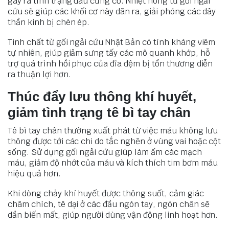
gây ra tình trạng đau cứng cổ. Nhiệt nóng từ gối ngải
cứu sẽ giúp các khối cơ này dãn ra, giải phóng các dây
thần kinh bị chèn ép.
Tinh chất từ gối ngải cứu Nhật Bản có tính kháng viêm
tự nhiên, giúp giảm sưng tấy các mô quanh khớp, hỗ
trợ quá trình hồi phục của đĩa đệm bị tổn thương diễn
ra thuận lợi hơn.
Thúc đẩy lưu thông khí huyết,
giảm tình trạng tê bì tay chân
Tê bì tay chân thường xuất phát từ việc máu không lưu
thông được tới các chi do tắc nghẽn ở vùng vai hoặc cột
sống. Sử dụng gối ngải cứu giúp làm ấm các mạch
máu, giảm độ nhớt của máu và kích thích tim bơm máu
hiệu quả hơn.
Khi dòng chảy khí huyết được thông suốt, cảm giác
châm chích, tê dại ở các đầu ngón tay, ngón chân sẽ
dần biến mất, giúp người dùng vận động linh hoạt hơn.