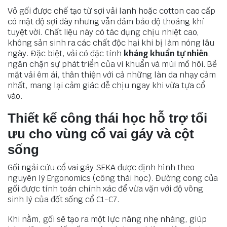
Vỏ gối được chế tạo từ sợi vải lanh hoặc cotton cao cấp
có mật độ sợi dày nhưng vẫn đảm bảo độ thoáng khí
tuyệt vời. Chất liệu này có tác dụng chịu nhiệt cao,
không sản sinh ra các chất độc hại khi bị làm nóng lâu
ngày. Đặc biệt, vải có đặc tính
kháng khuẩn tự nhiên
,
ngăn chặn sự phát triển của vi khuẩn và mùi mồ hôi. Bề
mặt vải êm ái, thân thiện với cả những làn da nhạy cảm
nhất, mang lại cảm giác dễ chịu ngay khi vừa tựa cổ
vào.
Thiết kế công thái học hỗ trợ tối
ưu cho vùng cổ vai gáy và cột
sống
Gối ngải cứu cổ vai gáy SEKA được định hình theo
nguyên lý Ergonomics (công thái học). Đường cong của
gối được tính toán chính xác để vừa vặn với độ võng
sinh lý của đốt sống cổ C1-C7.
Khi nằm, gối sẽ tạo ra một lực nâng nhẹ nhàng, giúp