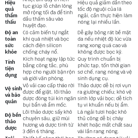
Hiệu
Hiệu quả giảm dần theo
tục giúp lỗ chân lông
quả
tốc độ nguội của lá
mở rộng tối đa để tinh
thẩm
ngải, cần thực hiện làm
dầu thấm sâu vào
thấu
nóng lại nhiều lần.
huyệt đạo.
Độ an
Có cảm biến tự ngắt
Dễ gây bỏng rát bề mặt
toàn
khi quá nhiệt và bọc
da nếu nhiệt độ lúc vừa
sức
cách điện silicon
rang xong quá cao và
khỏe
chống cháy nổ.
không được bọc kỹ.
Kích hoạt ngay lập tức
Quy trình chuẩn bị
Tính
bằng công tắc, phù
phức tạp, tốn thời gian
tiện
hợp cho người bận rộn
sơ chế, rang nóng và vệ
dụng
và giới văn phòng.
sinh dụng cụ.
Vỏ vải cao cấp tháo rời
Thảo dược dễ bị rơi vụn
Vệ sinh
được để giặt, lõi thảo
ra giường chiếu; khó vệ
và bảo
dược đóng túi kín ngăn
sinh lớp vải bọc; dễ tích
quản
bụi bẩn và ẩm mốc.
tụ vi khuẩn nếu bị ẩm.
Lõi thảo dược sấy khô
Lá ngải tươi hoặc khô
Độ bền
chuyên sâu, giữ mùi
thủ công dễ bị cháy
thảo
hương và dược tính từ
khét hoặc mất chất sau
dược
3 đến 6 tháng.
vài lần rang nóng.