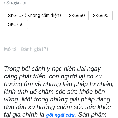
từ
Gối Ngải Cứu
424.000 đ
SKG603 ( Không cắm điện)
SKG650
SKG690
đến
SKG750
889.000 đ
Mô tả
Đánh giá (7)
Trong bối cảnh y học hiện đại ngày
càng phát triển, con người lại có xu
hướng tìm về những liệu pháp tự nhiên,
lành tính để chăm sóc sức khỏe bền
vững. Một trong những giải pháp đang
dẫn đầu xu hướng chăm sóc sức khỏe
tại gia chính là
. Sản phẩm
gối ngải cứu