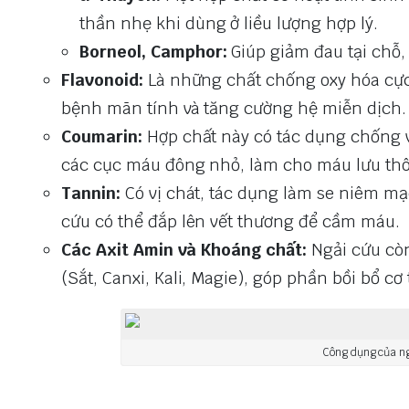
thần nhẹ khi dùng ở liều lượng hợp lý.
Borneol, Camphor:
Giúp giảm đau tại chỗ,
Flavonoid:
Là những chất chống oxy hóa cực
bệnh mãn tính và tăng cường hệ miễn dịch.
Coumarin:
Hợp chất này có tác dụng chống 
các cục máu đông nhỏ, làm cho máu lưu th
Tannin:
Có vị chát, tác dụng làm se niêm mạ
cứu có thể đắp lên vết thương để cầm máu.
Các Axit Amin và Khoáng chất:
Ngải cứu còn
(Sắt, Canxi, Kali, Magie), góp phần bồi bổ c
Công dụng của ng