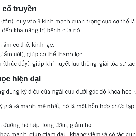
c cổ truyền
 (tân), quy vào 3 kinh mạch quan trọng của cơ thể là
 đến khả năng trị bệnh của nó:
 ấm cơ thể, kinh lạc.
 ẩm ướt), giúp cơ thể thanh lọc.
(thúc đẩy), giúp khí huyết lưu thông, giải tỏa sự tắ
học hiện đại
ng dụng kỳ diệu của ngải cứu dưới góc độ khoa học. 
ý giá và mạnh mẽ nhất, nó là một hỗn hợp phức tạp
n đường hô hấp, long đờm, giảm ho.
 học mạnh, giúp giảm đau, kháng viêm và có tác dụ