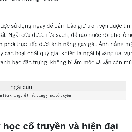
được sử dụng ngay để đảm bảo giữ trọn vẹn dược tín
t. Ngải cứu được rửa sạch, để ráo nước rồi phơi ở n
h phơi trực tiếp dưới ánh nắng gay gắt. Ánh nắng mặt
y các hoạt chất quý giá, khiến lá ngải bị vàng úa, vụ
xanh bạc đặc trưng, không bị ẩm mốc và vẫn còn mù
 liệu không thể thiếu trong y học cổ truyền
 học cổ truyền và hiện đại