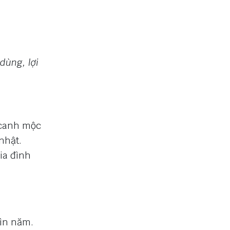
dùng, lợi
i canh mộc
nhật.
ia đình
hìn năm.