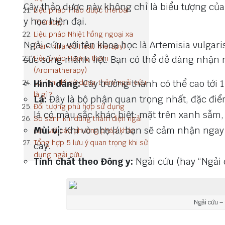
Cây thảo dược này không chỉ là biểu tượng của 
Liệu pháp Thảo dược (Herbal
y học hiện đại.
Therapy):
Liệu pháp Nhiệt hồng ngoại xa
Ngải cứu, với tên khoa học là Artemisia vulgari
(Far-Infrared Heat Therapy)
sức sống mãnh liệt. Bạn có thể dễ dàng nhận
Liệu pháp Hương thơm
(Aromatherapy)
Lợi ích khi sử dụng thảm ngải cứu
Hình dáng:
Cây trưởng thành có thể cao tới 1
là gì?
Lá:
Đây là bộ phận quan trọng nhất, đặc điểm 
Đối tượng phù hợp sử dụng
lá có màu sắc khác biệt: mặt trên xanh sẫm,
So sánh khi dùng thảm điện ngải
Mùi vị:
Khi vò nhẹ lá, bạn sẽ cảm nhận ngay 
cứu với các phương pháp khác
Tổng hợp 5 lưu ý quan trọng khi sử
cay.
dụng ngải cứu
Tính chất theo Đông y:
Ngải cứu (hay “Ngải 
Ngải cứu –