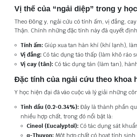
Vị thế của “ngải diệp” trong y họ
Theo Đông y, ngải cứu có tính ấm, vị đắng, cay
Thận. Chính những đặc tính này đã quyết định
Tính ấm:
Giúp xua tan hàn khí (khí lạnh), làm
Vị đắng:
Có tác dụng táo thấp (làm khô ráo sự
Vị cay (tân):
Có tác dụng tán (làm tan), hành 
Đặc tính của ngải cứu theo khoa 
Y học hiện đại đã vào cuộc và lý giải những cô
Tinh dầu (0.2-0.34%):
Đây là thành phần qu
nhiều hợp chất, trong đó nổi bật là:
Cineol (Eucalyptol):
Có tác dụng sát khuẩ
α-Thuyon:
Một hợp chất có hoạt tính sinh