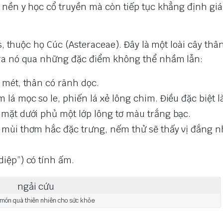
nền y học cổ truyền mà còn tiếp tục khẳng định giá 
s, thuộc họ Cúc (Asteraceae). Đây là một loài cây thâ
 ra nó qua những đặc điểm không thể nhầm lẫn:
 mét, thân có rãnh dọc.
lá mọc so le, phiến lá xẻ lông chim. Điều đặc biệt l
 mặt dưới phủ một lớp lông tơ màu trắng bạc.
mùi thơm hắc đặc trưng, nếm thử sẽ thấy vị đắng n
diệp”) có tính ấm.
 món quà thiên nhiên cho sức khỏe