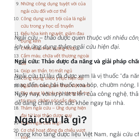
Những công dụng tuyệt vời của
ngải cứu đối với cơ thể
Công dụng vượt trội của lá ngải
cứu trong y học cổ truyền
Điều hòa kinh nguyệt, giảm đau
Ngải cứu – thảo dược quen thuộc với nhiều công
bụng kinh
ích và ứng dụng thảm ngải cứu hiện đại.
Chữa đau nhức xương khớp
Cầm máu, chữa vết thương ngoài
Ngải cứu: Thảo dược đa năng và giải pháp chă
da
Giúp an thần, trị mất ngủ
Ngải cứu từ lâu đã được xem là vị thuốc “đa n
Công dụng theo y học hiện đại
mạc đến các bài thuốc xoa bóp, chườm nóng, lo
Ngải cứu trong ẩm thực Việt Nam
Ngày nay, với sự phát triển của công nghệ, th
Tác dụng lá ngải cứu trong hỗ trợ
trị mụn, chăm sóc sắc đẹp
dễ dàng chăm sóc sức khỏe ngay tại nhà.
Thảm ngải cứu – Ứng dụng hiện
đại từ loại thảo dược quý
Ngải cứu là gì?
Thảm ngải cứu là gì?
Cơ chế hoạt động đa chiều vượt
Trong kho tàng dược liệu Việt Nam, ngải cứu ch
trội