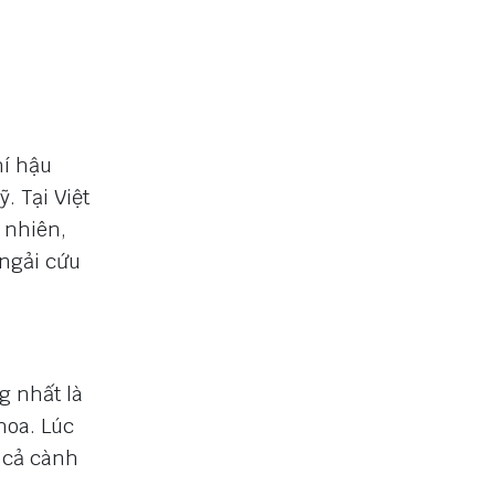
hí hậu
. Tại Việt
 nhiên,
 ngải cứu
g nhất là
hoa. Lúc
t cả cành