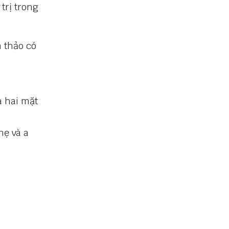
trị trong
n thảo có
à hai mặt
hẹ và a