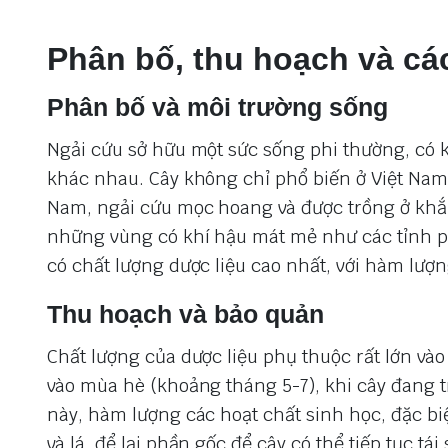
Phân bố, thu hoạch và cá
Phân bố và môi trường sống
Ngải cứu sở hữu một sức sống phi thường, có kh
khác nhau. Cây không chỉ phổ biến ở Việt Nam 
Nam, ngải cứu mọc hoang và được trồng ở khắp
những vùng có khí hậu mát mẻ như các tỉnh ph
có chất lượng dược liệu cao nhất, với hàm lượ
Thu hoạch và bảo quản
Chất lượng của dược liệu phụ thuộc rất lớn vào 
vào mùa hè (khoảng tháng 5-7), khi cây đang t
này, hàm lượng các hoạt chất sinh học, đặc biệ
và lá, để lại phần gốc để cây có thể tiếp tục tá