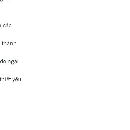
a các
h thành
 do ngải
thiết yếu