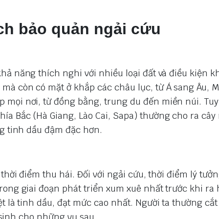
ch bảo quản ngải cứu
ả năng thích nghi với nhiều loại đất và điều kiện k
mà còn có mặt ở khắp các châu lục, từ Á sang Âu, Mỹ
 mọi nơi, từ đồng bằng, trung du đến miền núi. Tuy
ía Bắc (Hà Giang, Lào Cai, Sapa) thường cho ra cây
ng tinh dầu đậm đặc hơn.
thời điểm thu hái. Đối với ngải cứu, thời điểm lý tưởn
rong giai đoạn phát triển xum xuê nhất trước khi ra 
t là tinh dầu, đạt mức cao nhất. Người ta thường cắ
i sinh cho những vụ sau.