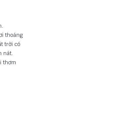
h.
ơi thoáng
 trời có
n nát.
i thơm