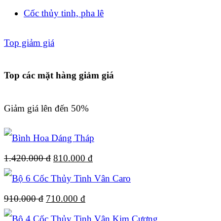
Cốc thủy tinh, pha lê
Top giảm giá
Top các mặt hàng giảm giá
Giảm giá lên đến 50%
Giá
Giá
1.420.000
đ
810.000
đ
gốc
hiện
Giá
là:
Giá
tại
910.000
đ
710.000
đ
gốc
1.420.000 đ.
hiện
là: