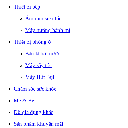
Thiết bị bếp
Ấm đun siêu tốc
Máy nướng bánh mì
Thiết bị phòng ở
Bàn là hơi nước
Máy sấy tóc
Máy Hút Bụi
Chăm sóc sức khỏe
Mẹ & Bé
Đồ gia dụng khác
Sản phẩm khuyến mãi