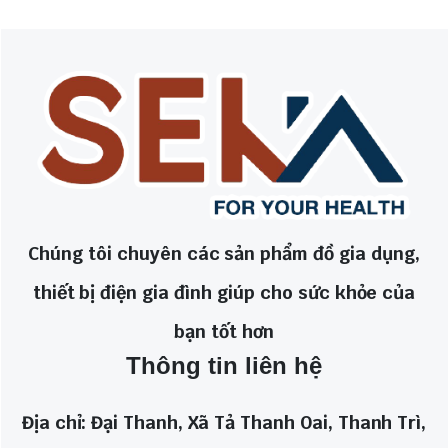
tùy
864.000 đ.
có
chọn
thể
có
được
thể
chọn
được
trên
chọn
trang
trên
sản
Chúng tôi chuyên các sản phẩm đồ gia dụng,
trang
phẩm
thiết bị điện gia đình giúp cho sức khỏe của
sản
bạn tốt hơn
phẩm
Thông tin liên hệ
Địa chỉ: Đại Thanh, Xã Tả Thanh Oai, Thanh Trì,