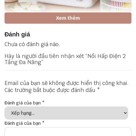
Xem thêm
Thông số kỹ thuật
Đánh giá
Tên sản phẩm:
Nồi Hấp Điện 2 Tầng Đa Năng
Chưa có đánh giá nào.
Thương hiệu:
SEKA
Màu sắc:
Trắng
Hãy là người đầu tiên nhận xét “Nồi Hấp Điện 2
Dung tích:
10L
Tầng Đa Năng”
Chức năng:
Hấp bánh, gà, rau củ, dimsum,…
Bảo hành:
12 tháng chính hãng
Email của bạn sẽ không được hiển thị công khai.
Lợi ích và tính năng nổi bật
Các trường bắt buộc được đánh dấu
*
Công suất mạnh mẽ:
Nồi Hấp Điện 2 Tầng Đa Năng
Đánh giá của bạn
*
giúp bạn hấp chín thực phẩm nhanh chóng, giữ
nguyên độ tươi ngon và chất dinh dưỡng.
Thiết kế 2 tầng linh hoạt:
Dung tích lớn đủ hấp gà nguyên con 3kg.
Đánh giá của bạn
*
Phù hợp với chế biến nhiều loại thực phẩm
cùng lúc.