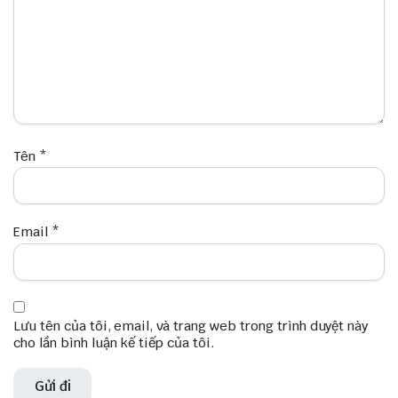
Nồi Hấp Điện 2 Tầng Đa Năng có đa dạng chức
năng như hấp bánh bao, dimsum, há cảo, rau củ,
giúp hỗ trợ chế độ ăn eatclean, giảm cân hiệu quả.
Dễ dàng sử dụng với bảng điều khiển đơn giản,
điều chỉnh thời gian và chế độ dễ dàng.
Nồi Hấp Điện 2 Tầng Đa Năng được làm từ chất liệu
cao cấp, chịu nhiệt tốt, đảm bảo sức khỏe người
dùng.
Tên
*
Nồi Hấp Điện 2 Tầng Đa Năng giúp bạn tiết kiệm
thời gian với công nghệ tỏa nhiệt đều, tốc độ bốc
hơi nhanh giúp nấu ăn hiệu quả hơn.
Email
*
Lưu tên của tôi, email, và trang web trong trình duyệt này
cho lần bình luận kế tiếp của tôi.