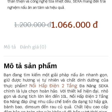
thân thiện và công nghệ tỏa nhiệt đều, SEKA mang đến trải
nghiệm nấu ăn an tâm và hiệu quả.
1.066.000
đ
1.200.000
đ
Giá
Giá
gốc
hiện
Mô tả
Đánh giá (0)
là:
tại
1.200.000 đ.
là:
Mô tả sản phẩm
1.066.000 đ.
Bạn đang tìm kiếm một giải pháp nấu ăn nhanh gọn,
giữ được hương vị tự nhiên và chất dinh dưỡng của
Nồi Hấp Điện 2 Tầng
thực phẩm?
Đa Năng SEKA
chính là lựa chọn hoàn hảo. Với thiết kế hiện đại, nhỏ
gọn và dung tích lớn lên đến 10L, Nồi Hấp Điện 2 Tầng
Đa Năng đáp ứng nhu cầu chế biến đa dạng từ hấp gà,
bánh bao, dimsum đến rau củ quả. Chất liệu cao cấp